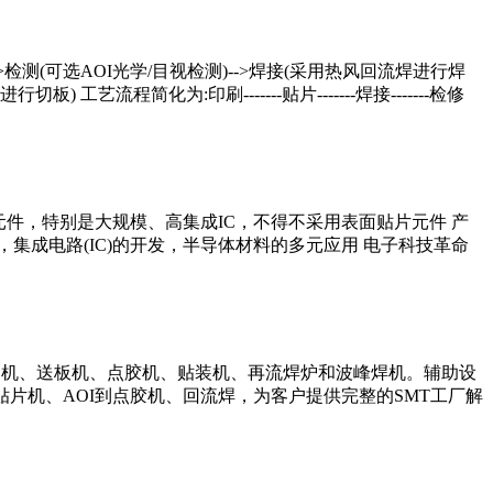
>检测(可选AOI光学/目视检测)-->焊接(采用热风回流焊进行焊
工艺流程简化为:印刷-------贴片-------焊接-------检修
元件，特别是大规模、高集成IC，不得不采用表面贴片元件 产
成电路(IC)的开发，半导体材料的多元应用 电子科技革命
刷机、送板机、点胶机、贴装机、再流焊炉和波峰焊机。辅助设
片机、AOI到点胶机、回流焊，为客户提供完整的SMT工厂解