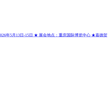
年5月13日-15日 ★ 展会地点：重庆国际博览中心 ★嘉德贺