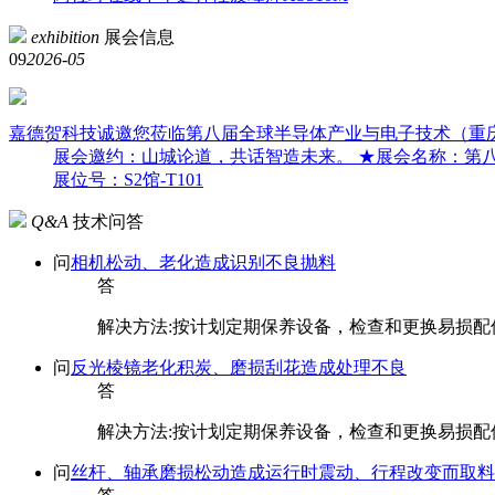
exhibition
展会信息
09
2026-05
嘉德贺科技诚邀您莅临第八届全球半导体产业与电子技术（重
展会邀约：山城论道，共话智造未来。 ★展会名称：第八届
展位号：S2馆-T101
Q&A
技术问答
问
相机松动、老化造成识别不良抛料
答
解决方法:按计划定期保养设备，检查和更换易损配
问
反光棱镜老化积炭、磨损刮花造成处理不良
答
解决方法:按计划定期保养设备，检查和更换易损配
问
丝杆、轴承磨损松动造成运行时震动、行程改变而取料