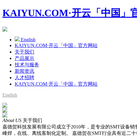
KAIYUN.COM·开云「中国
English
KAIYUN.COM·开云「中国」官方网站
关于我们
产品展示
技术与服务
新闻资讯
人才招聘
KAIYUN.COM·开云「中国」官方网站
English
About US
关于我们
嘉德贺科技发展有限公司成立于2010年，是专业的SMT设备销售商
峰焊，在线、离线客制化定制。 嘉德贺在SMT行业具有近二