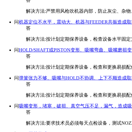
答
解决方法:严禁用风枪吹机器内部，防止灰尘、杂
问
机器定位不水平，震动大、机器与FEEDER共振造成
答
解决方法:按计划定期保养设备，检查设备水平固定
问
HOLD/SHAFT或PISTON变形、吸嘴弯曲、吸嘴磨
答
解决方法:按计划定期保养设备，检查和更换易损配
问
弹簧张力不够、吸嘴与HOLD不协调、上下不顺造成
答
解决方法:按计划定期保养设备，检查和更换易损配
问
吸嘴变形，堵塞，破损、真空气压不足，漏气，造成吸
答
解决方法:要求技术员必须每天点检设备，测试NO