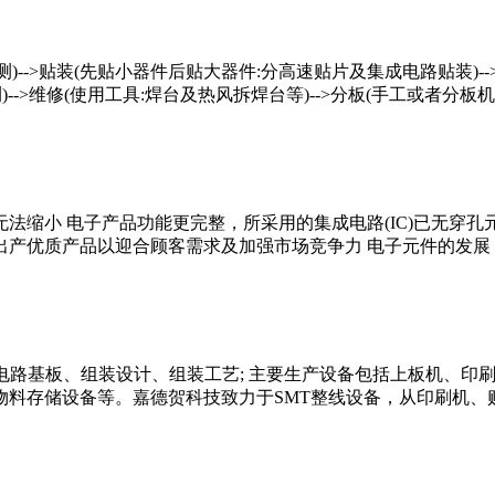
检测)-->贴装(先贴小器件后贴大器件:分高速贴片及集成电路贴装)--
>维修(使用工具:焊台及热风拆焊台等)-->分板(手工或者分板机进行切板) 
法缩小 电子产品功能更完整，所采用的集成电路(IC)已无穿孔
产优质产品以迎合顾客需求及加强市场竞争力 电子元件的发展，集
电路基板、组装设计、组装工艺; 主要生产设备包括上板机、印
料存储设备等。嘉德贺科技致力于SMT整线设备，从印刷机、贴